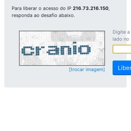
Para liberar o acesso
do IP
216.73.216.150
,
responda ao desafio abaixo.
Digite 
lado no
[trocar imagem]