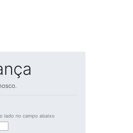
ança
nosco.
ao lado no campo abaixo