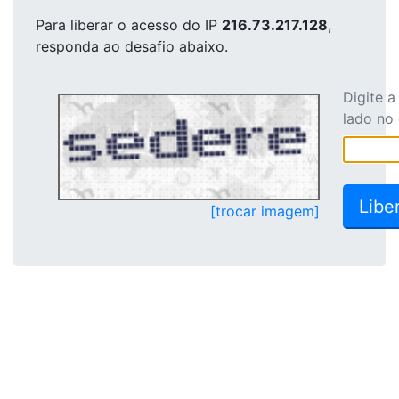
Para liberar o acesso
do IP
216.73.217.128
,
responda ao desafio abaixo.
Digite 
lado no
[trocar imagem]