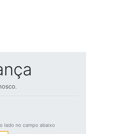
ança
nosco.
ao lado no campo abaixo