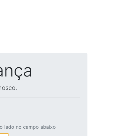
ança
nosco.
ao lado no campo abaixo