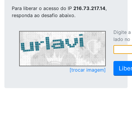
Para liberar o acesso
do IP
216.73.217.14
,
responda ao desafio abaixo.
Digite 
lado no
[trocar imagem]