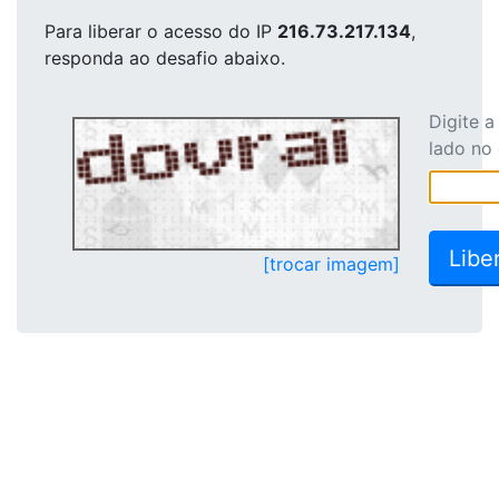
Para liberar o acesso
do IP
216.73.217.134
,
responda ao desafio abaixo.
Digite 
lado no
[trocar imagem]