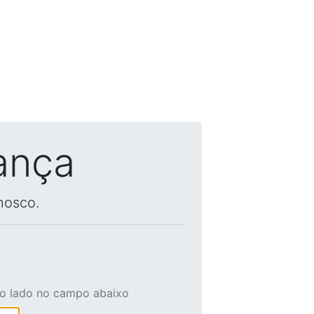
ança
nosco.
ao lado no campo abaixo